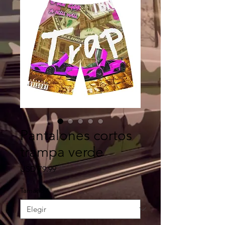
Pantalones cortos
trampa verde
Precio
USD 79.99
Tamaño
*