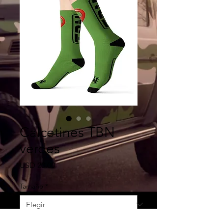
Calcetines TBN
verdes
Precio
USD 20.00
Tamaño
*